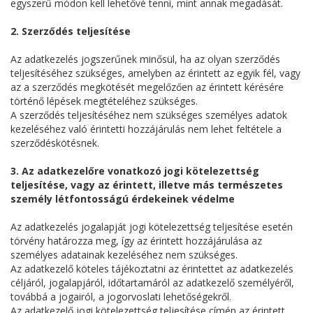
egyszerű módon kell lehetővé tenni, mint annak megadását.
2. Szerződés teljesítése
Az adatkezelés jogszerűnek minősül, ha az olyan szerződés
teljesítéséhez szükséges, amelyben az érintett az egyik fél, vagy
az a szerződés megkötését megelőzően az érintett kérésére
történő lépések megtételéhez szükséges.
A szerződés teljesítéséhez nem szükséges személyes adatok
kezeléséhez való érintetti hozzájárulás nem lehet feltétele a
szerződéskötésnek.
3. Az adatkezelőre vonatkozó jogi kötelezettség
teljesítése, vagy az érintett, illetve más természetes
személy létfontosságú érdekeinek védelme
Az adatkezelés jogalapját jogi kötelezettség teljesítése esetén
törvény határozza meg, így az érintett hozzájárulása az
személyes adatainak kezeléséhez nem szükséges.
Az adatkezelő köteles tájékoztatni az érintettet az adatkezelés
céljáról, jogalapjáról, időtartamáról az adatkezelő személyéről,
továbbá a jogairól, a jogorvoslati lehetőségekről.
Az adatkezelő jogi kötelezettség teljesítése címén az érintett