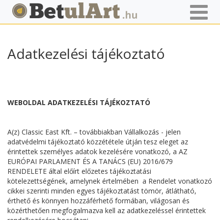
Kezdőlap
Adatkezelési tájékoztató
Adatkezelési tájékoztató
WEBOLDAL ADATKEZELÉSI TÁJÉKOZTATÓ
A(z) Classic East Kft. – továbbiakban Vállalkozás - jelen
adatvédelmi tájékoztató közzététele útján tesz eleget az
érintettek személyes adatok kezelésére vonatkozó, a AZ
EURÓPAI PARLAMENT ÉS A TANÁCS (EU) 2016/679
RENDELETE által előírt előzetes tájékoztatási
kötelezettségének, amelynek értelmében a Rendelet vonatkozó
cikkei szerinti minden egyes tájékoztatást tömör, átlátható,
érthető és könnyen hozzáférhető formában, világosan és
közérthetően megfogalmazva kell az adatkezeléssel érintettek