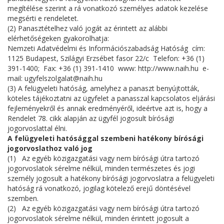
megítélése szerint a rá vonatkozó személyes adatok kezelése
megsérti e rendeletet.
(2) Panasztételhez való jogát az érintett az alábbi
elérhetőségeken gyakorolhatja:
Nemzeti Adatvédelmi és Információszabadság Hatóság cím:
1125 Budapest, Szilágyi Erzsébet fasor 22/c Telefon: +36 (1)
391-1400; Fax: +36 (1) 391-1410 www: http://www.naih.hu e-
mail: ugyfelszolgalat@naih.hu
(3) A felügyeleti hatóság, amelyhez a panaszt benyújtották,
köteles tájékoztatni az ügyfelet a panasszal kapcsolatos eljárási
fejleményekről és annak eredményéről, ideértve azt is, hogy a
Rendelet 78. cikk alapján az ügyfél jogosult bírósági
jogorvoslattal élni.
A felügyeleti hatósággal szembeni hatékony bírósági
jogorvoslathoz való jog
(1) Az egyéb közigazgatási vagy nem bírósági útra tartozó
jogorvoslatok sérelme nélkül, minden természetes és jogi
személy jogosult a hatékony bírósági jogorvoslatra a felügyeleti
hatóság rá vonatkozó, jogilag kötelező erejű döntésével
szemben.
(2) Az egyéb közigazgatási vagy nem bírósági útra tartozó
jogorvoslatok sérelme nélkül, minden érintett jogosult a