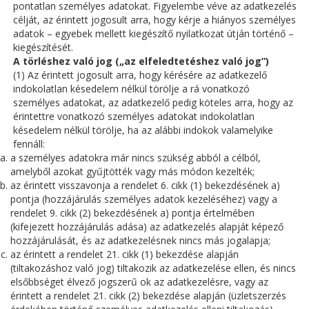
pontatlan személyes adatokat. Figyelembe véve az adatkezelés
célját, az érintett jogosult arra, hogy kérje a hiányos személyes
adatok – egyebek mellett kiegészítő nyilatkozat útján történő –
kiegészítését.
A törléshez való jog („az elfeledtetéshez való jog”)
(1) Az érintett jogosult arra, hogy kérésére az adatkezelő
indokolatlan késedelem nélkül törölje a rá vonatkozó
személyes adatokat, az adatkezelő pedig köteles arra, hogy az
érintettre vonatkozó személyes adatokat indokolatlan
késedelem nélkül törölje, ha az alábbi indokok valamelyike
fennáll:
a személyes adatokra már nincs szükség abból a célból,
amelyből azokat gyűjtötték vagy más módon kezelték;
az érintett visszavonja a rendelet 6. cikk (1) bekezdésének a)
pontja (hozzájárulás személyes adatok kezeléséhez) vagy a
rendelet 9. cikk (2) bekezdésének a) pontja értelmében
(kifejezett hozzájárulás adása) az adatkezelés alapját képező
hozzájárulását, és az adatkezelésnek nincs más jogalapja;
az érintett a rendelet 21. cikk (1) bekezdése alapján
(tiltakozáshoz való jog) tiltakozik az adatkezelése ellen, és nincs
elsőbbséget élvező jogszerű ok az adatkezelésre, vagy az
érintett a rendelet 21. cikk (2) bekezdése alapján (üzletszerzés