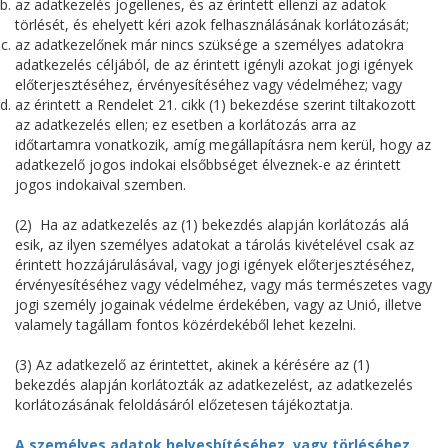
az adatkezelés jogellenes, és az érintett ellenzi az adatok
törlését, és ehelyett kéri azok felhasználásának korlátozását;
az adatkezelőnek már nincs szüksége a személyes adatokra
adatkezelés céljából, de az érintett igényli azokat jogi igények
előterjesztéséhez, érvényesítéséhez vagy védelméhez; vagy
az érintett a Rendelet 21. cikk (1) bekezdése szerint tiltakozott
az adatkezelés ellen; ez esetben a korlátozás arra az
időtartamra vonatkozik, amíg megállapításra nem kerül, hogy az
adatkezelő jogos indokai elsőbbséget élveznek-e az érintett
jogos indokaival szemben.
(2) Ha az adatkezelés az (1) bekezdés alapján korlátozás alá
esik, az ilyen személyes adatokat a tárolás kivételével csak az
érintett hozzájárulásával, vagy jogi igények előterjesztéséhez,
érvényesítéséhez vagy védelméhez, vagy más természetes vagy
jogi személy jogainak védelme érdekében, vagy az Unió, illetve
valamely tagállam fontos közérdekéből lehet kezelni.
(3) Az adatkezelő az érintettet, akinek a kérésére az (1)
bekezdés alapján korlátozták az adatkezelést, az adatkezelés
korlátozásának feloldásáról előzetesen tájékoztatja.
A személyes adatok helyesbítéséhez, vagy törléséhez,