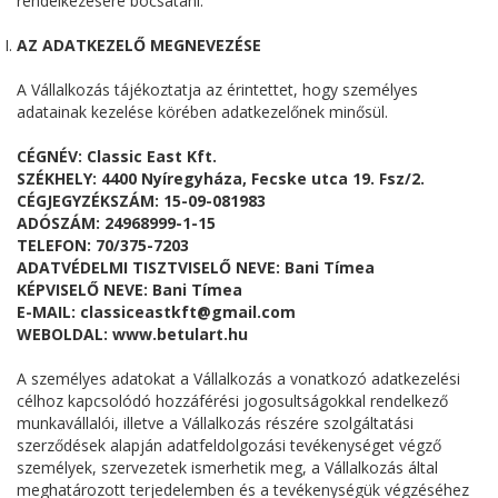
rendelkezésére bocsátani.
AZ ADATKEZELŐ MEGNEVEZÉSE
A Vállalkozás tájékoztatja az érintettet, hogy személyes
adatainak kezelése körében adatkezelőnek minősül.
CÉGNÉV: Classic East Kft.
SZÉKHELY: 4400 Nyíregyháza, Fecske utca 19. Fsz/2.
CÉGJEGYZÉKSZÁM: 15-09-081983
ADÓSZÁM: 24968999-1-15
TELEFON: 70/375-7203
ADATVÉDELMI TISZTVISELŐ NEVE: Bani Tímea
KÉPVISELŐ NEVE: Bani Tímea
E-MAIL: classiceastkft@gmail.com
WEBOLDAL: www.betulart.hu
A személyes adatokat a Vállalkozás a vonatkozó adatkezelési
célhoz kapcsolódó hozzáférési jogosultságokkal rendelkező
munkavállalói, illetve a Vállalkozás részére szolgáltatási
szerződések alapján adatfeldolgozási tevékenységet végző
személyek, szervezetek ismerhetik meg, a Vállalkozás által
meghatározott terjedelemben és a tevékenységük végzéséhez