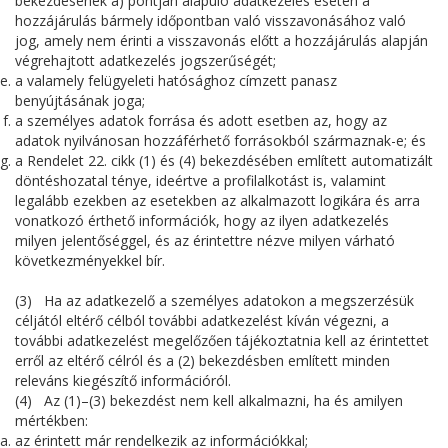
bekezdésének a) pontján alapuló adatkezelés esetén a
hozzájárulás bármely időpontban való visszavonásához való
jog, amely nem érinti a visszavonás előtt a hozzájárulás alapján
végrehajtott adatkezelés jogszerűségét;
a valamely felügyeleti hatósághoz címzett panasz
benyújtásának joga;
a személyes adatok forrása és adott esetben az, hogy az
adatok nyilvánosan hozzáférhető forrásokból származnak-e; és
a Rendelet 22. cikk (1) és (4) bekezdésében említett automatizált
döntéshozatal ténye, ideértve a profilalkotást is, valamint
legalább ezekben az esetekben az alkalmazott logikára és arra
vonatkozó érthető információk, hogy az ilyen adatkezelés
milyen jelentőséggel, és az érintettre nézve milyen várható
következményekkel bír.
(3) Ha az adatkezelő a személyes adatokon a megszerzésük
céljától eltérő célból további adatkezelést kíván végezni, a
további adatkezelést megelőzően tájékoztatnia kell az érintettet
erről az eltérő célról és a (2) bekezdésben említett minden
releváns kiegészítő információról.
(4) Az (1)–(3) bekezdést nem kell alkalmazni, ha és amilyen
mértékben:
az érintett már rendelkezik az információkkal;