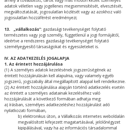
amely a továbbított, tárolt vagy más módon kezelt személyes
adatok véletlen vagy jogellenes megsemmisítését, elvesztését,
megváltoztatását, jogosulatlan közlését vagy az azokhoz való
jogosulatlan hozzáférést eredményezi;
13. „vállalkozás”
: gazdasági tevékenységet folytató
természetes vagy jogi személy, függetlenül a jogi formájától,
ideértve a rendszeres gazdasági tevékenységet folytató
személyegyesítő társaságokat és egyesületeket is.
IV. AZ ADATKEZELÉS JOGALAPJA
1. Az érintett hozzájárulása
(1) A személyes adatok kezelésének jogszerűségének az
érintett hozzájárulásán kell alapulnia, vagy valamely egyéb
jogszerű, jogszabály által megállapított alappal kell rendelkeznie.
(2) Az érintett hozzájárulása alapján történő adatkezelés esetén
az érintett a személyes adatainak kezeléséhez való
hozzájárulását a következő formában adhatja meg:
a) írásban, személyes adatkezeléshez hozzájárulást adó
nyilatkozati formában,
b) elektronikus úton, a Vállalkozás internetes weboldalán
megvalósított kifejezett magatartásával, jelölőnégyzet
kipipálásával, vagy ha az információs társadalommal