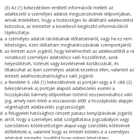
(3) Az (1) bekezdésben említett információk mellett az
adatkezelő a személyes adatok megszerzésének időpontjában,
annak érdekében, hogy a tisztességes és átlátható adatkezelést
biztosítsa, az érintettet a következő kiegészítő információkról
tájékoztatja:
a személyes adatok tárolásának időtartamáról, vagy ha ez nem
lehetséges, ezen időtartam meghatározásának szempontjairól;
az érintett azon jogáról, hogy kérelmezheti az adatkezelőtől a rá
vonatkozó személyes adatokhoz való hozzáférést, azok
helyesbítését, törlését vagy kezelésének korlátozását, és
tiltakozhat az ilyen személyes adatok kezelése ellen, valamint az
érintett adathordozhatósághoz való jogáról;
a Rendelet 6. cikk (1) bekezdésének a) pontján vagy a 9. cikk (2)
bekezdésének a) pontján alapuló adatkezelés esetén a
hozzájárulás bármely időpontban történő visszavonásához való
jog, amely nem érinti a visszavonás előtt a hozzájárulás alapján
végrehajtott adatkezelés jogszerűségét;
a felügyeleti hatósághoz címzett panasz benyújtásának jogáról;
arról, hogy a személyes adat szolgáltatása jogszabályon vagy
szerződéses kötelezettségen alapul vagy szerződés kötésének
előfeltétele-e, valamint hogy az érintett köteles-e a személyes
adatokat megadni, továbbá hogy milyen lehetséges