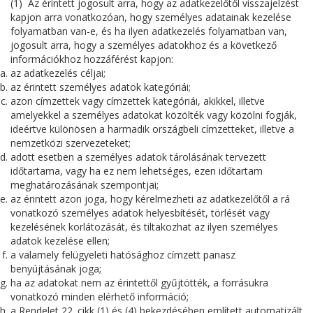
(1) Az érintett jogosult arra, hogy az adatkezelőtől visszajelzést
kapjon arra vonatkozóan, hogy személyes adatainak kezelése
folyamatban van-e, és ha ilyen adatkezelés folyamatban van,
jogosult arra, hogy a személyes adatokhoz és a következő
információkhoz hozzáférést kapjon:
az adatkezelés céljai;
az érintett személyes adatok kategóriái;
azon címzettek vagy címzettek kategóriái, akikkel, illetve
amelyekkel a személyes adatokat közölték vagy közölni fogják,
ideértve különösen a harmadik országbeli címzetteket, illetve a
nemzetközi szervezeteket;
adott esetben a személyes adatok tárolásának tervezett
időtartama, vagy ha ez nem lehetséges, ezen időtartam
meghatározásának szempontjai;
az érintett azon joga, hogy kérelmezheti az adatkezelőtől a rá
vonatkozó személyes adatok helyesbítését, törlését vagy
kezelésének korlátozását, és tiltakozhat az ilyen személyes
adatok kezelése ellen;
a valamely felügyeleti hatósághoz címzett panasz
benyújtásának joga;
ha az adatokat nem az érintettől gyűjtötték, a forrásukra
vonatkozó minden elérhető információ;
a Rendelet 22. cikk (1) és (4) bekezdésében említett automatizált