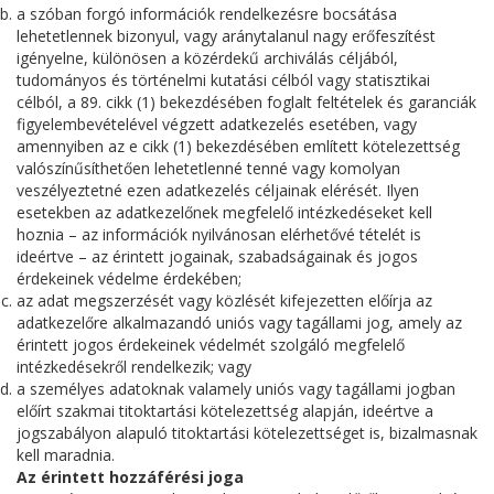
a szóban forgó információk rendelkezésre bocsátása
lehetetlennek bizonyul, vagy aránytalanul nagy erőfeszítést
igényelne, különösen a közérdekű archiválás céljából,
tudományos és történelmi kutatási célból vagy statisztikai
célból, a 89. cikk (1) bekezdésében foglalt feltételek és garanciák
figyelembevételével végzett adatkezelés esetében, vagy
amennyiben az e cikk (1) bekezdésében említett kötelezettség
valószínűsíthetően lehetetlenné tenné vagy komolyan
veszélyeztetné ezen adatkezelés céljainak elérését. Ilyen
esetekben az adatkezelőnek megfelelő intézkedéseket kell
hoznia – az információk nyilvánosan elérhetővé tételét is
ideértve – az érintett jogainak, szabadságainak és jogos
érdekeinek védelme érdekében;
az adat megszerzését vagy közlését kifejezetten előírja az
adatkezelőre alkalmazandó uniós vagy tagállami jog, amely az
érintett jogos érdekeinek védelmét szolgáló megfelelő
intézkedésekről rendelkezik; vagy
a személyes adatoknak valamely uniós vagy tagállami jogban
előírt szakmai titoktartási kötelezettség alapján, ideértve a
jogszabályon alapuló titoktartási kötelezettséget is, bizalmasnak
kell maradnia.
Az érintett hozzáférési joga