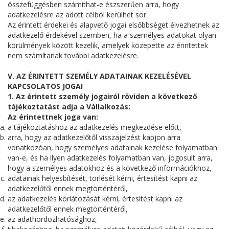
összefüggésben számíthat-e észszerűen arra, hogy
adatkezelésre az adott célból kerülhet sor.
Az érintett érdekei és alapvető jogai elsőbbséget élvezhetnek az
adatkezelő érdekével szemben, ha a személyes adatokat olyan
körülmények között kezelik, amelyek közepette az érintettek
nem számítanak további adatkezelésre.
V. AZ ÉRINTETT SZEMÉLY ADATAINAK KEZELÉSÉVEL
KAPCSOLATOS JOGAI
1. Az érintett személy jogairól röviden a következő
tájékoztatást adja a Vállalkozás:
Az érintettnek joga van:
a tájékoztatáshoz az adatkezelés megkezdése előtt,
arra, hogy az adatkezelőtől visszajelzést kapjon arra
vonatkozóan, hogy személyes adatainak kezelése folyamatban
van-e, és ha ilyen adatkezelés folyamatban van, jogosult arra,
hogy a személyes adatokhoz és a következő információkhoz,
adatainak helyesbítését, törlését kérni, értesítést kapni az
adatkezelőtől ennek megtörténtéről,
az adatkezelés korlátozását kérni, értesítést kapni az
adatkezelőtől ennek megtörténtéről,
az adathordozhatósághoz,