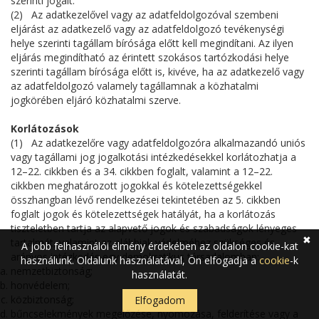
szerinti jogait.
(2) Az adatkezelővel vagy az adatfeldolgozóval szembeni
eljárást az adatkezelő vagy az adatfeldolgozó tevékenységi
helye szerinti tagállam bírósága előtt kell megindítani. Az ilyen
eljárás megindítható az érintett szokásos tartózkodási helye
szerinti tagállam bírósága előtt is, kivéve, ha az adatkezelő vagy
az adatfeldolgozó valamely tagállamnak a közhatalmi
jogkörében eljáró közhatalmi szerve.
Korlátozások
(1) Az adatkezelőre vagy adatfeldolgozóra alkalmazandó uniós
vagy tagállami jog jogalkotási intézkedésekkel korlátozhatja a
12–22. cikkben és a 34. cikkben foglalt, valamint a 12–22.
cikkben meghatározott jogokkal és kötelezettségekkel
összhangban lévő rendelkezései tekintetében az 5. cikkben
foglalt jogok és kötelezettségek hatályát, ha a korlátozás
tiszteletben tartja az alapvető jogok és szabadságok lényeges
✖
tartalmát, valamint az alábbiak védelméhez szükséges és
A jobb felhasználói élmény érdekében az oldalon cookie-kat
arányos intézkedés egy demokratikus társadalomban:
használunk. Oldalunk használatával, Ön elfogadja a
cookie
-k
nemzetbiztonság;
használatát.
honvédelem;
közbiztonság;
Elfogadom
bűncselekmények megelőzése, nyomozása, felderítése vagy a