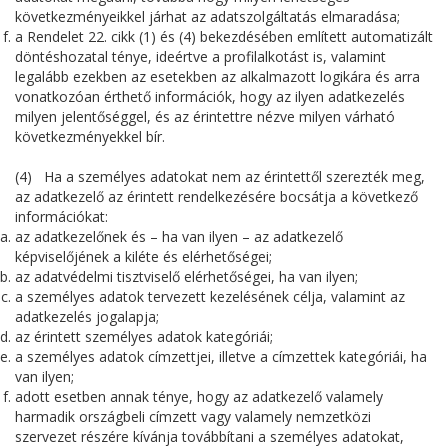
következményeikkel járhat az adatszolgáltatás elmaradása;
a Rendelet 22. cikk (1) és (4) bekezdésében említett automatizált
döntéshozatal ténye, ideértve a profilalkotást is, valamint
legalább ezekben az esetekben az alkalmazott logikára és arra
vonatkozóan érthető információk, hogy az ilyen adatkezelés
milyen jelentőséggel, és az érintettre nézve milyen várható
következményekkel bír.
(4) Ha a személyes adatokat nem az érintettől szerezték meg,
az adatkezelő az érintett rendelkezésére bocsátja a következő
információkat:
az adatkezelőnek és – ha van ilyen – az adatkezelő
képviselőjének a kiléte és elérhetőségei;
az adatvédelmi tisztviselő elérhetőségei, ha van ilyen;
a személyes adatok tervezett kezelésének célja, valamint az
adatkezelés jogalapja;
az érintett személyes adatok kategóriái;
a személyes adatok címzettjei, illetve a címzettek kategóriái, ha
van ilyen;
adott esetben annak ténye, hogy az adatkezelő valamely
harmadik országbeli címzett vagy valamely nemzetközi
szervezet részére kívánja továbbítani a személyes adatokat,