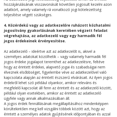
hozzájárulásának visszavonását követően jogosult kezelni azon
adatkört, amely valamely rá vonatkozó jogi kötelezettség
teljesítése végett szükséges.
4. Közérdekű vagy az adatkezelőre ruházott közhatalmi
jogosítvány gyakorlásának keretében végzett feladat
végrehajtása, az adatkezelő vagy egy harmadik fél
jogos érdekeinek érvényesítése.
Az adatkezelő – ideértve azt az adatkezelőt is, akivel a
személyes adatokat közölhetik – vagy valamely harmadik fél
jogos érdeke jogalapot teremthet az adatkezelésre, feltéve
hogy az érintett érdekei, alapvető jogai és szabadságai nem
élveznek elsőbbséget, figyelembe véve az adatkezelővel való
kapcsolata alapján az érintett észszerű elvárásait. Az ilyen jogos
érdekről lehet szó például olyankor, amikor releváns és
megfelelő kapcsolat áll fenn az érintett és az adatkezelő között,
például olyan esetekben, amikor az érintett az adatkezelő
ügyfele vagy annak alkalmazásában áll.
A jogos érdek fennállásának megállapításához mindenképpen
körültekintően meg kell vizsgálni többek között azt, hogy az
érintett a személyes adatok gyűjtésének időpontjában és azzal