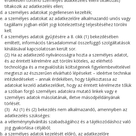
érdekében történő személyes adatkezelés elleni tiltakozás)
tiltakozik az adatkezelés ellen;
a személyes adatokat jogellenesen kezelték;
a személyes adatokat az adatkezelőre alkalmazandó uniós vagy
tagállami jogban előírt jogi kötelezettség teljesítéséhez törölni
kell;
a személyes adatok gyűjtésére a 8. cikk (1) bekezdésében
említett, információs társadalommal összefüggő szolgáltatások
kínálásával kapcsolatosan került sor.
(2) Ha az adatkezelő nyilvánosságra hozta a személyes adatot,
és az érintett kérelmére azt törölni köteles, az elérhető
technológia és a megvalósítás költségeinek figyelembevételével
megteszi az észszerűen elvárható lépéseket – ideértve technikai
intézkedéseket – annak érdekében, hogy tájékoztassa az
adatokat kezelő adatkezelőket, hogy az érintett kérelmezte tőlük
a szóban forgó személyes adatokra mutató linkek vagy e
személyes adatok másolatának, illetve másodpéldányának
törlését.
(3) Az (1) és (2) bekezdés nem alkalmazandó, amennyiben az
adatkezelés szükséges:
a véleménynyilvánítás szabadságához és a tájékozódáshoz való
jog gyakorlása céljából;
a személyes adatok kezelését előíró, az adatkezelőre