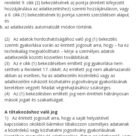
rendelet 9. cikk (2) bekezdésének a) pontja (érintett kifejezett
hozzájárulása az adatkezeléshez) szerinti hozzájáruláson, vagy
a 6. cikk (1) bekezdésének b) pontja szerinti szerződésen alapul;
és
az adatkezelés automatizált módon történik.
(2) Az adatok hordozhatóságához való jog (1) bekezdés
szerinti gyakorlása során az érintett jogosult arra, hogy – ha ez
technikailag megvalósítható – kérje a személyes adatok
adatkezelők közötti közvetlen továbbítását.
(3) Az e cikk (1) bekezdésében említett jog gyakorlása nem
sértheti a Rendelet 17. cikkét. Az említett jog nem alkalmazandó
abban az esetben, ha az adatkezelés közérdekű vagy az
adatkezelőre ruházott közhatalmi jogosítványai gyakorlásának
keretében végzett feladat végrehajtásához szükséges.
(4) Az (1) bekezdésben említett jog nem érintheti hátrányosan
mások jogait és szabadságait.
A tiltakozáshoz való jog
1) Az érintett jogosult arra, hogy a saját helyzetével
kapcsolatos okokból bármikor tiltakozzon személyes adatainak
a közérdekű vagy közhatalmi jogosítvány gyakorlásának