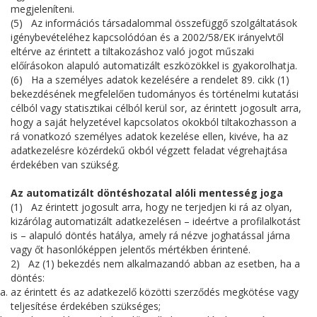
megjeleníteni.
(5) Az információs társadalommal összefüggő szolgáltatások
igénybevételéhez kapcsolódóan és a 2002/58/EK irányelvtől
eltérve az érintett a tiltakozáshoz való jogot műszaki
előírásokon alapuló automatizált eszközökkel is gyakorolhatja.
(6) Ha a személyes adatok kezelésére a rendelet 89. cikk (1)
bekezdésének megfelelően tudományos és történelmi kutatási
célból vagy statisztikai célból kerül sor, az érintett jogosult arra,
hogy a saját helyzetével kapcsolatos okokból tiltakozhasson a
rá vonatkozó személyes adatok kezelése ellen, kivéve, ha az
adatkezelésre közérdekű okból végzett feladat végrehajtása
érdekében van szükség.
Az automatizált döntéshozatal alóli mentesség joga
(1) Az érintett jogosult arra, hogy ne terjedjen ki rá az olyan,
kizárólag automatizált adatkezelésen – ideértve a profilalkotást
is – alapuló döntés hatálya, amely rá nézve joghatással járna
vagy őt hasonlóképpen jelentős mértékben érintené.
2) Az (1) bekezdés nem alkalmazandó abban az esetben, ha a
döntés:
az érintett és az adatkezelő közötti szerződés megkötése vagy
teljesítése érdekében szükséges;