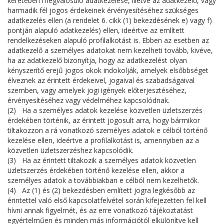
keretében megvalósuló adatkezelése, illetve az adatkezelő, vagy
harmadik fél jogos érdekeinek érvényesítéséhez szükséges
adatkezelés ellen (a rendelet 6. cikk (1) bekezdésének e) vagy f)
pontján alapuló adatkezelés) ellen, ideértve az említett
rendelkezéseken alapuló profilalkotást is. Ebben az esetben az
adatkezelő a személyes adatokat nem kezelheti tovább, kivéve,
ha az adatkezelő bizonyítja, hogy az adatkezelést olyan
kényszerítő erejű jogos okok indokolják, amelyek elsőbbséget
élveznek az érintett érdekeivel, jogaival és szabadságaival
szemben, vagy amelyek jogi igények előterjesztéséhez,
érvényesítéséhez vagy védelméhez kapcsolódnak.
(2) Ha a személyes adatok kezelése közvetlen üzletszerzés
érdekében történik, az érintett jogosult arra, hogy bármikor
tiltakozzon a rá vonatkozó személyes adatok e célból történő
kezelése ellen, ideértve a profilalkotást is, amennyiben az a
közvetlen üzletszerzéshez kapcsolódik.
(3) Ha az érintett tiltakozik a személyes adatok közvetlen
üzletszerzés érdekében történő kezelése ellen, akkor a
személyes adatok a továbbiakban e célból nem kezelhetők.
(4) Az (1) és (2) bekezdésben említett jogra legkésőbb az
érintettel való első kapcsolatfelvétel során kifejezetten fel kell
hívni annak figyelmét, és az erre vonatkozó tájékoztatást
egyértelműen és minden más információtól elkülönítve kell