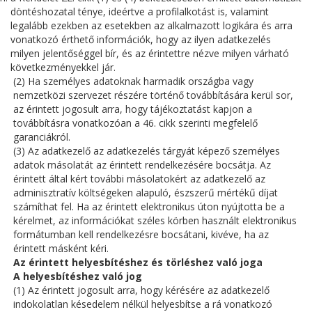
döntéshozatal ténye, ideértve a profilalkotást is, valamint
legalább ezekben az esetekben az alkalmazott logikára és arra
vonatkozó érthető információk, hogy az ilyen adatkezelés
milyen jelentőséggel bír, és az érintettre nézve milyen várható
következményekkel jár.
(2) Ha személyes adatoknak harmadik országba vagy
nemzetközi szervezet részére történő továbbítására kerül sor,
az érintett jogosult arra, hogy tájékoztatást kapjon a
továbbításra vonatkozóan a 46. cikk szerinti megfelelő
garanciákról.
(3) Az adatkezelő az adatkezelés tárgyát képező személyes
adatok másolatát az érintett rendelkezésére bocsátja. Az
érintett által kért további másolatokért az adatkezelő az
adminisztratív költségeken alapuló, észszerű mértékű díjat
számíthat fel. Ha az érintett elektronikus úton nyújtotta be a
kérelmet, az információkat széles körben használt elektronikus
formátumban kell rendelkezésre bocsátani, kivéve, ha az
érintett másként kéri.
Az érintett helyesbítéshez és törléshez való joga
A helyesbítéshez való jog
(1) Az érintett jogosult arra, hogy kérésére az adatkezelő
indokolatlan késedelem nélkül helyesbítse a rá vonatkozó