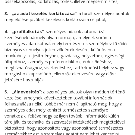
összekapcsolás, korlátozás, törlés, illetve megsemmisítés;
3. „az adatkezelés korlátozása”
: a tárolt személyes adatok
megjelölése jövőbeli kezelésük korlátozása céljából;
4. „profilalkotás”
: személyes adatok automatizált
kezelésének bármely olyan formája, amelynek során a
személyes adatokat valamely természetes személyhez fűződő
bizonyos személyes jellemzők értékelésére, különösen a
munkahelyi teljesítményhez, gazdasági helyzethez, egészségi
állapothoz, személyes preferenciákhoz, érdeklődéshez,
megbízhatósághoz, viselkedéshez, tartózkodási helyhez vagy
mozgáshoz kapcsolódó jellemzők elemzésére vagy előre
jelzésére használják;
5. „álnevesítés”
: a személyes adatok olyan módon történő
kezelése, amelynek következtében további információk
felhasználása nélkül többé már nem állapítható meg, hogy a
személyes adat mely konkrét természetes személyre
vonatkozik, feltéve hogy az ilyen további információt külön
tárolják, és technikai és szervezési intézkedések megtételével
biztosított, hogy azonosított vagy azonosítható természetes
személyekhez ezt a személyes adatot nem lehet kapcsolni;