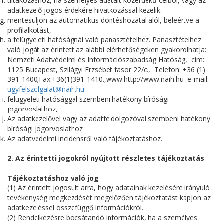
tiltakozáshoz, ha személyes adatait közérdekű célból, vagy az
adatkezelő jogos érdekére hivatkozással kezelik.
mentesüljön az automatikus döntéshozatal alól, beleértve a
profilalkotást,
a felügyeleti hatóságnál való panasztételhez. Panasztételhez
való jogát az érintett az alábbi elérhetőségeken gyakorolhatja:
Nemzeti Adatvédelmi és Információszabadság Hatóság, cím:
1125 Budapest, Szilágyi Erzsébet fasor 22/c., Telefon: +36 (1)
391-1400;Fax:+36(1)391-1410.,www:http://www.naih.hu e-mail:
ugyfelszolgalat@naih.hu
felügyeleti hatósággal szembeni hatékony bírósági
jogorvoslathoz,
Az adatkezelővel vagy az adatfeldolgozóval szembeni hatékony
bírósági jogorvoslathoz
Az adatvédelmi incidensről való tájékoztatáshoz.
2. Az érintetti jogokról nyújtott részletes tájékoztatás
Tájékoztatáshoz való jog
(1) Az érintett jogosult arra, hogy adatainak kezelésére irányuló
tevékenység megkezdését megelőzően tájékoztatást kapjon az
adatkezeléssel összefüggő információkról.
(2) Rendelkezésre bocsátandó információk, ha a személyes