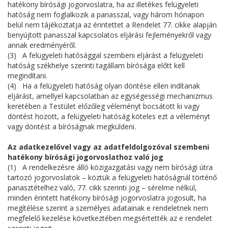
hatékony bírósági jogorvoslatra, ha az illetékes felügyeleti
hatóság nem foglalkozik a panasszal, vagy három hónapon
belül nem tájékoztatja az érintettet a Rendelet 77. cikke alapján
benyújtott panasszal kapcsolatos eljárási fejleményekről vagy
annak eredményéről.
(3) A felügyeleti hatósággal szembeni eljárást a felügyeleti
hatóság székhelye szerinti tagállam bírósága előtt kell
megindítani.
(4) Ha a felügyeleti hatóság olyan döntése ellen indítanak
eljárást, amellyel kapcsolatban az egységességi mechanizmus
keretében a Testület előzőleg véleményt bocsátott ki vagy
döntést hozott, a felügyeleti hatóság köteles ezt a véleményt
vagy döntést a bíróságnak megküldeni.
Az adatkezelővel vagy az adatfeldolgozóval szembeni
hatékony bírósági jogorvoslathoz való jog
(1) A rendelkezésre álló közigazgatási vagy nem bírósági útra
tartozó jogorvoslatok – köztük a felügyeleti hatóságnál történő
panasztételhez való, 77. cikk szerinti jog – sérelme nélkül,
minden érintett hatékony bírósági jogorvoslatra jogosult, ha
megítélése szerint a személyes adatainak e rendeletnek nem
megfelelő kezelése következtében megsértették az e rendelet