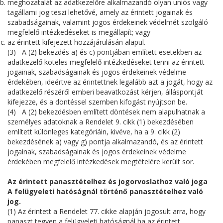
meghozatalát az adatkezelőre alkalmazandó olyan uniós vagy
tagállami jog teszi lehetővé, amely az érintett jogainak és
szabadságainak, valamint jogos érdekeinek védelmét szolgáló
megfelelő intézkedéseket is megállapít; vagy
az érintett kifejezett hozzájárulásán alapul.
(3) A (2) bekezdés a) és c) pontjában említett esetekben az
adatkezelő köteles megfelelő intézkedéseket tenni az érintett
jogainak, szabadságainak és jogos érdekeinek védelme
érdekében, ideértve az érintettnek legalább azt a jogát, hogy az
adatkezelő részéről emberi beavatkozást kérjen, álláspontját
kifejezze, és a döntéssel szemben kifogást nyújtson be.
(4) A (2) bekezdésben említett döntések nem alapulhatnak a
személyes adatoknak a Rendelet 9. cikk (1) bekezdésében
említett különleges kategóriáin, kivéve, ha a 9. cikk (2)
bekezdésének a) vagy g) pontja alkalmazandó, és az érintett
jogainak, szabadságainak és jogos érdekeinek védelme
érdekében megfelelő intézkedések megtételére került sor.
Az érintett panasztételhez és jogorvoslathoz való joga
A felügyeleti hatóságnál történő panasztételhez való
jog.
(1) Az érintett a Rendelet 77. cikke alapján jogosult arra, hogy
panaszt tegyen a felügyeleti hatóságnál ha az érintett