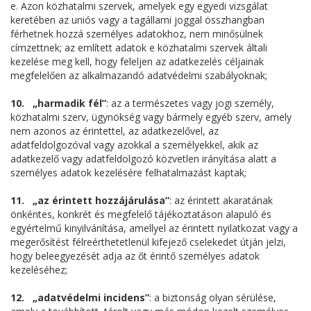
e. Azon közhatalmi szervek, amelyek egy egyedi vizsgálat
keretében az uniós vagy a tagállami joggal összhangban
férhetnek hozzá személyes adatokhoz, nem minősülnek
címzettnek; az említett adatok e közhatalmi szervek általi
kezelése meg kell, hogy feleljen az adatkezelés céljainak
megfelelően az alkalmazandó adatvédelmi szabályoknak;
10. „harmadik fél”
: az a természetes vagy jogi személy,
közhatalmi szerv, ügynökség vagy bármely egyéb szerv, amely
nem azonos az érintettel, az adatkezelővel, az
adatfeldolgozóval vagy azokkal a személyekkel, akik az
adatkezelő vagy adatfeldolgozó közvetlen irányítása alatt a
személyes adatok kezelésére felhatalmazást kaptak;
11. „az érintett hozzájárulása”
: az érintett akaratának
önkéntes, konkrét és megfelelő tájékoztatáson alapuló és
egyértelmű kinyilvánítása, amellyel az érintett nyilatkozat vagy a
megerősítést félreérthetetlenül kifejező cselekedet útján jelzi,
hogy beleegyezését adja az őt érintő személyes adatok
kezeléséhez;
12. „adatvédelmi incidens”
: a biztonság olyan sérülése,