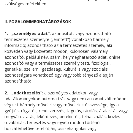
szükséges mértékben.
II. FOGALOMMEGHATÁROZÁSOK
1. „személyes adat”:
azonosított vagy azonosítható
természetes személyre („érintett”) vonatkozó bármely
információ; azonosítható az a természetes személy, aki
közvetlen vagy közvetett módon, különösen valamely
azonosító, például név, szám, helymeghatározó adat, online
azonosító vagy a természetes személy testi, fiziológiai,
genetikai, szellemi, gazdasági, kulturális vagy szociális
azonosságára vonatkozó egy vagy több tényező alapján
azonosítható;
2. „adatkezelés”
: a személyes adatokon vagy
adatállományokon automatizált vagy nem automatizált módon
végzett bármely művelet vagy műveletek összessége, így a
gyűjtés, rögzítés, rendszerezés, tagolás, tárolás, átalakítás vagy
megváltoztatás, lekérdezés, betekintés, felhasználás, közlés
továbbítás, terjesztés vagy egyéb módon történő
hozzáférhetővé tétel útján, összehangolás vagy