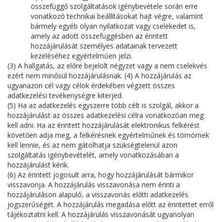
összefüggő szolgáltatások igénybevétele során erre
vonatkozó technikai beállításokat hajt végre, valamint
bármely egyéb olyan nyilatkozat vagy cselekedet is,
amely az adott összefüggésben az érintett
hozzájárulását személyes adatainak tervezett
kezeléséhez egyértelműen jelzi.
(3) A hallgatás, az előre bejelölt négyzet vagy a nem cselekvés
ezért nem minősül hozzájárulásnak. (4) A hozzájárulás az
ugyanazon cél vagy célok érdekében végzett összes
adatkezelési tevékenységre kiterjed.
(5) Ha az adatkezelés egyszerre több célt is szolgál, akkor a
hozzájárulást az összes adatkezelési célra vonatkozóan meg
kell adni. Ha az érintett hozzájárulását elektronikus felkérést
követően adja meg, a felkérésnek egyértelműnek és tömörnek
kell lennie, és az nem gátolhatja szükségtelenül azon
szolgáltatás igénybevételét, amely vonatkozásában a
hozzájárulást kérik.
(6) Az érintett jogosult arra, hogy hozzájárulását bármikor
visszavonja. A hozzájárulás visszavonása nem érinti a
hozzájáruláson alapuló, a visszavonás előtti adatkezelés
jogszerűségét. A hozzájárulás megadása előtt az érintettet erről
tájékoztatni kell. A hozzájárulás visszavonását ugyanolyan