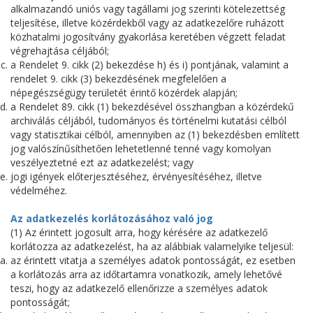
alkalmazandó uniós vagy tagállami jog szerinti kötelezettség
teljesítése, illetve közérdekből vagy az adatkezelőre ruházott
közhatalmi jogosítvány gyakorlása keretében végzett feladat
végrehajtása céljából;
a Rendelet 9. cikk (2) bekezdése h) és i) pontjának, valamint a
rendelet 9. cikk (3) bekezdésének megfelelően a
népegészségügy területét érintő közérdek alapján;
a Rendelet 89. cikk (1) bekezdésével összhangban a közérdekű
archiválás céljából, tudományos és történelmi kutatási célból
vagy statisztikai célból, amennyiben az (1) bekezdésben említett
jog valószínűsíthetően lehetetlenné tenné vagy komolyan
veszélyeztetné ezt az adatkezelést; vagy
jogi igények előterjesztéséhez, érvényesítéséhez, illetve
védelméhez.
Az adatkezelés korlátozásához való jog
(1) Az érintett jogosult arra, hogy kérésére az adatkezelő
korlátozza az adatkezelést, ha az alábbiak valamelyike teljesül:
az érintett vitatja a személyes adatok pontosságát, ez esetben
a korlátozás arra az időtartamra vonatkozik, amely lehetővé
teszi, hogy az adatkezelő ellenőrizze a személyes adatok
pontosságát;