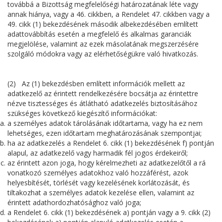
továbbá a Bizottság megfelelőségi határozatának léte vagy
annak hiánya, vagy a 46. cikkben, a Rendelet 47. cikkben vagy a
49. cikk (1) bekezdésének második albekezdésében említett
adattovábbítás esetén a megfelelő és alkalmas garanciák
megjelölése, valamint az ezek másolatának megszerzésére
szolgáló módokra vagy az elérhetőségükre való hivatkozás.
(2) Az (1) bekezdésben említett információk mellett az
adatkezelő az érintett rendelkezésére bocsátja az érintettre
nézve tisztességes és átlátható adatkezelés biztosításához
szükséges következő kiegészítő információkat:
a személyes adatok tárolásának időtartama, vagy ha ez nem
lehetséges, ezen időtartam meghatározásának szempontjai;
ha az adatkezelés a Rendelet 6. cikk (1) bekezdésének f) pontján
alapul, az adatkezelő vagy harmadik fél jogos érdekeiről;
az érintett azon joga, hogy kérelmezheti az adatkezelőtől a rá
vonatkozó személyes adatokhoz való hozzáférést, azok
helyesbítését, törlését vagy kezelésének korlátozását, és
tiltakozhat a személyes adatok kezelése ellen, valamint az
érintett adathordozhatósághoz való joga;
a Rendelet 6. cikk (1) bekezdésének a) pontján vagy a 9. cikk (2)