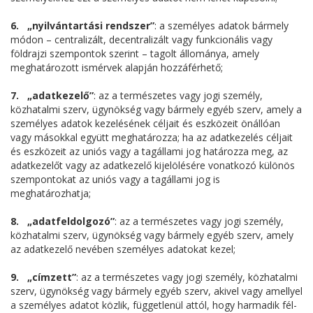
6. „nyilvántartási rendszer”
: a személyes adatok bármely
módon – centralizált, decentralizált vagy funkcionális vagy
földrajzi szempontok szerint – tagolt állománya, amely
meghatározott ismérvek alapján hozzáférhető;
7. „adatkezelő”
: az a természetes vagy jogi személy,
közhatalmi szerv, ügynökség vagy bármely egyéb szerv, amely a
személyes adatok kezelésének céljait és eszközeit önállóan
vagy másokkal együtt meghatározza; ha az adatkezelés céljait
és eszközeit az uniós vagy a tagállami jog határozza meg, az
adatkezelőt vagy az adatkezelő kijelölésére vonatkozó különös
szempontokat az uniós vagy a tagállami jog is
meghatározhatja;
8. „adatfeldolgozó”
: az a természetes vagy jogi személy,
közhatalmi szerv, ügynökség vagy bármely egyéb szerv, amely
az adatkezelő nevében személyes adatokat kezel;
9. „címzett”
: az a természetes vagy jogi személy, közhatalmi
szerv, ügynökség vagy bármely egyéb szerv, akivel vagy amellyel
a személyes adatot közlik, függetlenül attól, hogy harmadik fél-