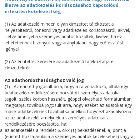
illetve az adatkezelés korlátozásához kapcsolódó
értesítési kötelezettség
(1) Az adatkezelő minden olyan címzettet tájékoztat a
helyesbítésről, törlésről vagy adatkezelés-korlátozásról, akivel,
illetve amellyel a személyes adatot közölték, kivéve, ha ez
lehetetlennek bizonyul, vagy aránytalanul nagy erőfeszítést
igényel.
(2) Az érintettet kérésére az adatkezelő tájékoztatja e
címzettekről.
Az adathordozhatósághoz való jog
(1) Az érintett jogosult arra, hogy a rá vonatkozó, általa egy
adatkezelő rendelkezésére bocsátott személyes adatokat
tagolt, széles körben használt, géppel olvasható formátumban
megkapja, továbbá jogosult arra, hogy ezeket az adatokat egy
másik adatkezelőnek továbbítsa anélkül, hogy ezt akadályozná
az az adatkezelő, amelynek a személyes adatokat a
rendelkezésére bocsátotta, ha:
az adatkezelés a rendelet 6. cikk (1) bekezdésének a) pontja
(érintett hozzájárulása a személyes adatok kezeléséhez) vagy a