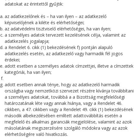
adatokat az érintettől gyűjtik:
az adatkezelőnek és – ha van ilyen – az adatkezelő
képviselőjének a kiléte és elérhetőségei;
az adatvédelmi tisztviselő elérhetőségei, ha van ilyen;
a személyes adatok tervezett kezelésének célja, valamint az
adatkezelés jogalapja;
a Rendelet 6. cikk (1) bekezdésének f) pontján alapuló
adatkezelés esetén, az adatkezelő vagy harmadik fél jogos
érdekei;
adott esetben a személyes adatok címzettjei, illetve a címzettek
kategóriái, ha van ilyen;
adott esetben annak ténye, hogy az adatkezelő harmadik
országba vagy nemzetközi szervezet részére kívánja továbbítani
a személyes adatokat, továbbá a a Bizottság megfelelőségi
határozatának léte vagy annak hiánya, vagy a Rendelet 46.
cikkben, a 47. cikkben vagy a Rendelet 49. cikk (1) bekezdésének
második albekezdésében említett adattovábbítás esetén a
megfelelő és alkalmas garanciák megjelölése, valamint az azok
másolatának megszerzésére szolgáló módokra vagy az azok
elérhetőségére való hivatkozás.