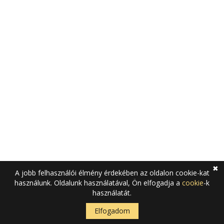
fenntartva
Adatkezelési tájékoztató
Cookie tájékoztató
✖
A jobb felhasználói élmény érdekében az oldalon cookie-kat
használunk. Oldalunk használatával, Ön elfogadja a
cookie
-k
használatát.
Elfogadom