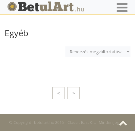
Főoldal
Termékek
Képek, festmények
Egyéb
Egyéb
<
>
© Copyright - betulart.hu 2016. - Classic East Kft. - Minden jog