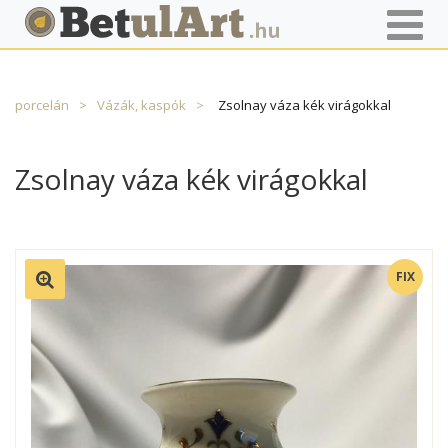
Főoldal
Termékek
Porcelán
Zsolnay
porcelán
Vázák, kaspók
Zsolnay váza kék virágokkal
Zsolnay váza kék virágokkal
FIX