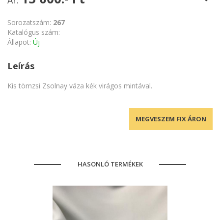
Ár:
Sorozatszám:
267
Katalógus szám:
Állapot:
Új
Leírás
Kis tömzsi Zsolnay váza kék virágos mintával.
MEGVESZEM FIX ÁRON
HASONLÓ TERMÉKEK