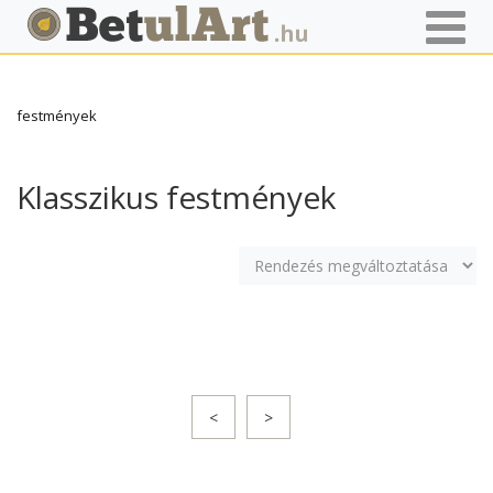
Főoldal
Termékek
Képek, festmények
Klasszikus
festmények
Klasszikus festmények
<
>