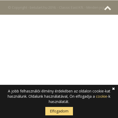
© Copyright - betulart.hu 2016. - Classic East Kft. - Minden jog
fenntartva
Adatkezelési tájékoztató
Cookie tájékoztató
✖
A jobb felhasználói élmény érdekében az oldalon cookie-kat
használunk. Oldalunk használatával, Ön elfogadja a
cookie
-k
használatát.
Elfogadom