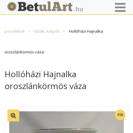
Főoldal
Termékek
Porcelán
Egyéb magyar
porcelánok
Vázák, kaspók
Hollóházi Hajnalka
oroszlánkörmös váza
Hollóházi Hajnalka
oroszlánkörmös váza
FIX