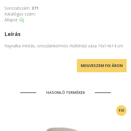
Sorozatszám:
371
Katalógus szám:
Állapot:
Új
Leírás
Hajnalka mintás, oroszlánkörmös Hollóházi váza 16x14x14 cm
MEGVESZEM FIX ÁRON
HASONLÓ TERMÉKEK
FIX