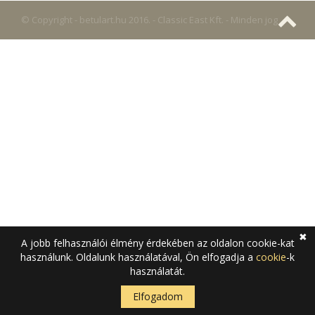
© Copyright - betulart.hu 2016. - Classic East Kft. - Minden jog
fenntartva
Adatkezelési tájékoztató
Cookie tájékoztató
✖
A jobb felhasználói élmény érdekében az oldalon cookie-kat
használunk. Oldalunk használatával, Ön elfogadja a
cookie
-k
használatát.
Elfogadom