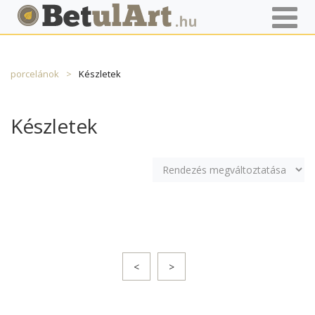
Főoldal
Termékek
Porcelán
Egyéb magyar
porcelánok
Készletek
Készletek
<
>