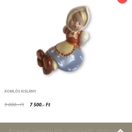
KOMLÓS KISLÁNY
9 000.- Ft
7 500.- Ft
© Copyright - betulart.hu 2016. - Classic East Kft. - Minden jog