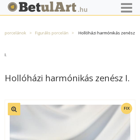
Főoldal
Termékek
Porcelán
Egyéb magyar
porcelánok
Figurális porcelán
Hollóházi harmónikás zenész
I.
Hollóházi harmónikás zenész I.
FIX