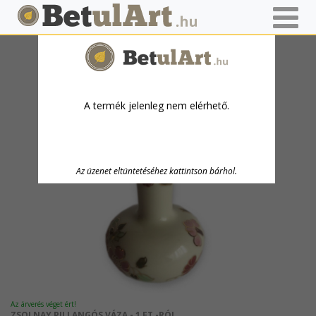
KIEMELT TERMÉKEK
A termék jelenleg nem elérhető.
Az üzenet eltüntetéséhez kattintson bárhol.
Az árverés véget ért!
ZSOLNAY PILLANGÓS VÁZA - 1 FT -RÓL