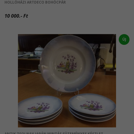
HOLLÓHÁZI ARTDECO BOHÓCPÁR
10 000.- Ft
ÚJ
ANTIK ZSOLNAY JAPÁN MINTÁS SÜTEMÉNYES KÉSZLET